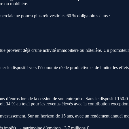
ve ou mobilière.
erciale ne pourra plus réinvestir les 60 % obligatoires dans :
alue provient déjà d’une activité immobilière ou hôtelière. Un promoteu
er le dispositif vers l’économie réelle productive et de limiter les effet
s d’euros lors de la cession de son entreprise. Sans le dispositif 150-0 
it 34 % au total pour les revenus élevés avec la contribution exceptionn
l’investissement. Sur un horizon de 15 ans, avec un rendement annuel mo
rès impôt) → patrimoine d’environ 13,7 millions €