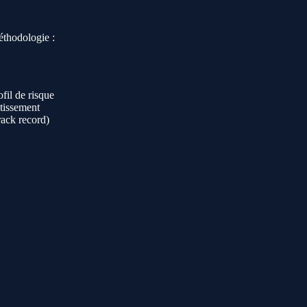
méthodologie :
ofil de risque
stissement
rack record)