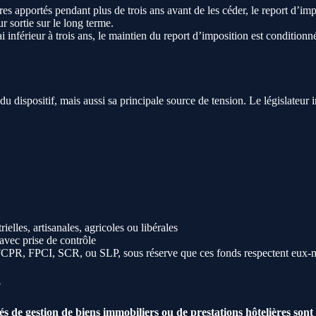
tres apportés pendant plus de trois ans avant de les céder, le report d’im
r sortie sur le long terme.
lai inférieur à trois ans, le maintien du report d’imposition est conditi
u dispositif, mais aussi sa principale source de tension. Le législateur
elles, artisanales, agricoles ou libérales
 avec prise de contrôle
 : FCPR, FPCI, SCR, ou SLP, sous réserve que ces fonds respectent eux-m
5
ités de gestion de biens immobiliers ou de prestations hôtelières son