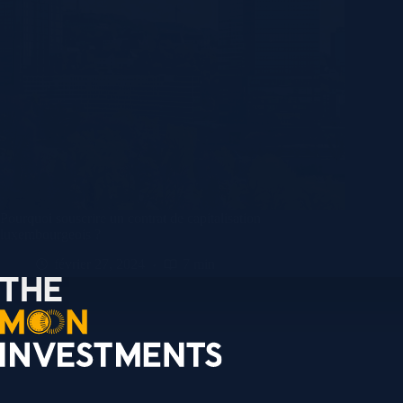
Pourquoi souscrire un contrat de capitalisation
luxembourgeois ?
février 27, 2024
7 min